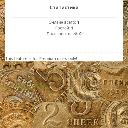
Статистика
Онлайн всего:
1
Гостей:
1
Пользователей:
0
This feature is for Premium users only!
Монеты России и СССР © 2026
|
Бесплатный хостинг
uCoz