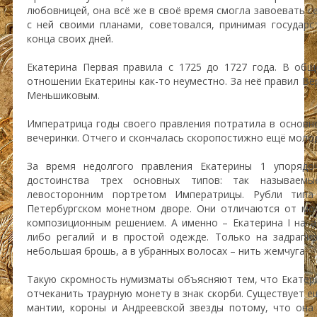
любовницей, она всё же в своё время смогла завоевать се
с ней своими планами, советовался, принимая государ
конца своих дней.
Екатерина Первая правила с 1725 до 1727 года. В общ
отношении Екатерины как-то неуместно. За неё правил Ве
Меньшиковым.
Императрица годы своего правления потратила в основно
вечеринки. Отчего и скончалась скоропостижно ещё моло
За время недолгого правления Екатерины 1 упорядо
достоинства трех основных типов: так называемы
левосторонним портретом Императрицы. Рубли типа 
Петербургском монетном дворе. Они отличаются от мо
композиционным решением. А именно – Екатерина I на а
либо регалий и в простой одежде. Только на задрап
небольшая брошь, а в убранных волосах – нить жемчуга.
Такую скромность нумизматы объясняют тем, что Екатери
отчеканить траурную монету в знак скорби. Существует е
мантии, короны и Андреевской звезды потому, что она