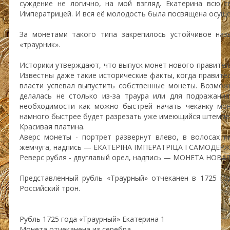
суждение не логично, на мой взгляд. Екатерина всю 
Императрицей. И вся её молодость была посвящена осущ
За монетами такого типа закрепилось устойчивое назв
«траурник».
Историки утверждают, что выпуск монет нового правител
Известны даже такие исторические факты, когда правите
власти успевал выпустить собственные монеты. Возмож
делалась не столько из-за траура или для подражания
необходимости как можно быстрей начать чеканку мон
намного быстрее будет разрезать уже имеющийся штемпел
Красивая платина.
Аверс монеты - портрет развернут влево, в волосах 
жемчуга, надпись — ЕКАТЕРIНА IМПЕРАТРIЦА I САМОДЕР
Реверс рубля - двуглавый орел, надпись — МОНЕТА НОВА
Представленный рубль «Траурный» отчеканен в 1725 год
Российский трон.
Рубль 1725 года «Траурный» Екатерина 1
Монета отчеканена из серебра.