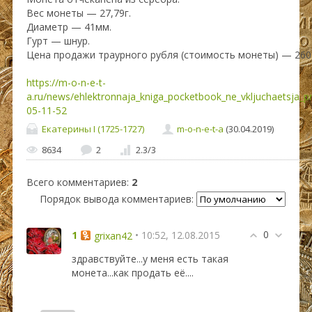
Вес монеты — 27,79г.
Диаметр — 41мм.
Гурт — шнур.
Цена продажи траурного рубля (стоимость монеты) — 260
https://m-o-n-e-t-
a.ru/news/ehlektronnaja_kniga_pocketbook_ne_vkljuchaetsja_p
05-11-52
Екатерины I (1725-1727)
m-o-n-e-t-a
(30.04.2019)
8634
2
2.3
/
3
Всего комментариев
:
2
Порядок вывода комментариев:
0
1
• 10:52, 12.08.2015
grixan42
здравствуйте...у меня есть такая
монета...как продать её....