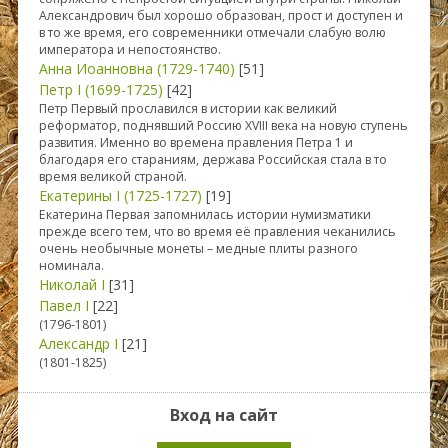
Александрович был хорошо образован, прост и доступен и
в то же время, его современники отмечали слабую волю
императора и непостоянство.
Анна Иоанновна (1729-1740)
[51]
Петр I (1699-1725)
[42]
Петр Первый прославился в истории как великий
реформатор, поднявший Россию XVIII века на новую ступень
развития. Именно во времена правления Петра 1 и
благодаря его стараниям, держава Российская стала в то
время великой страной.
Екатерины I (1725-1727)
[19]
Екатерина Первая запомнилась истории нумизматики
прежде всего тем, что во время её правления чеканились
очень необычные монеты – медные плиты разного
номинала.
Николай I
[31]
Павел I
[22]
(1796-1801)
Александр I
[21]
(1801-1825)
Вход на сайт