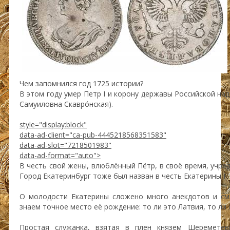
Чем запомнился год 1725 истории?
В этом году умер Петр I и корону державы Российской над
Самуиловна Скавро́нская).
style="display:block"
data-ad-client="ca-pub-4445218568351583"
data-ad-slot="7218501983"
data-ad-format="auto">
В честь свой жены, влюблённый Пётр, в своё время, учред
Город Екатеринбург тоже был назван в честь Екатерины I.
О молодости Екатерины сложено много анекдотов и см
знаем точное место её рождение: то ли это Латвия, то ли 
Простая служанка, взятая в плен князем Шереметев