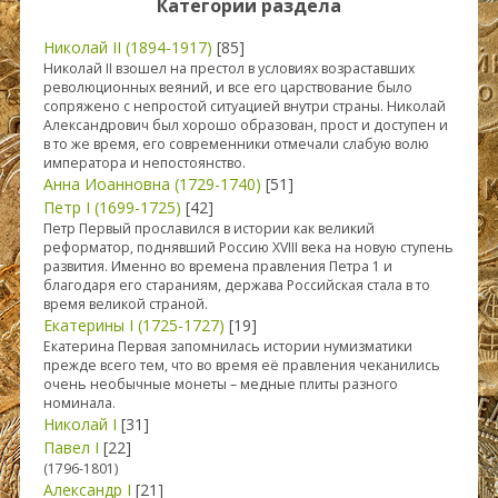
Категории раздела
Николай II (1894-1917)
[85]
Николай II взошел на престол в условиях возраставших
революционных веяний, и все его царствование было
сопряжено с непростой ситуацией внутри страны. Николай
Александрович был хорошо образован, прост и доступен и
в то же время, его современники отмечали слабую волю
императора и непостоянство.
Анна Иоанновна (1729-1740)
[51]
Петр I (1699-1725)
[42]
Петр Первый прославился в истории как великий
реформатор, поднявший Россию XVIII века на новую ступень
развития. Именно во времена правления Петра 1 и
благодаря его стараниям, держава Российская стала в то
время великой страной.
Екатерины I (1725-1727)
[19]
Екатерина Первая запомнилась истории нумизматики
прежде всего тем, что во время её правления чеканились
очень необычные монеты – медные плиты разного
номинала.
Николай I
[31]
Павел I
[22]
(1796-1801)
Александр I
[21]