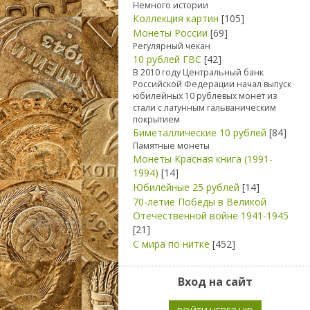
Немного истории
Коллекция картин
[105]
Монеты России
[69]
Регулярный чекан
10 рублей ГВС
[42]
В 2010 году Центральный банк
Российской Федерации начал выпуск
юбилейных 10 рублевых монет из
стали с латунным гальваническим
покрытием
Биметаллические 10 рублей
[84]
Памятные монеты
Монеты Красная книга (1991-
1994)
[14]
Юбилейные 25 рублей
[14]
70-летие Победы в Великой
Отечественной войне 1941-1945
[21]
С мира по нитке
[452]
Вход на сайт