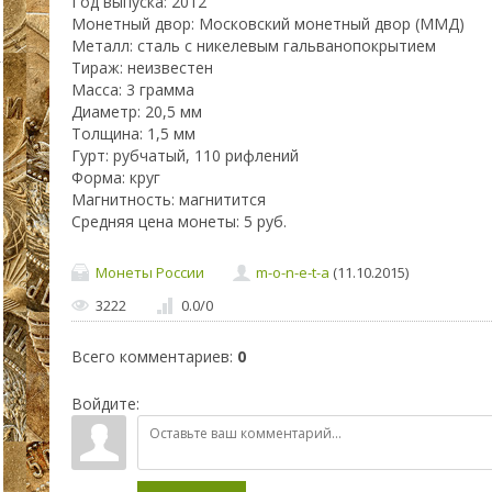
Год выпуска: 2012
Монетный двор: Московский монетный двор (ММД)
Металл: сталь с никелевым гальванопокрытием
Тираж: неизвестен
Масса: 3 грамма
Диаметр: 20,5 мм
Толщина: 1,5 мм
Гурт: рубчатый, 110 рифлений
Форма: круг
Магнитность: магнитится
Средняя цена монеты: 5 руб.
Монеты России
m-o-n-e-t-a
(11.10.2015)
3222
0.0
/
0
Всего комментариев
:
0
Войдите: