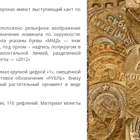
торонах имеют выступающий кант по
сположено рельефное изображение
значение номинала по окружности:
орла указаны буквы «ММД» — знак
, под орлом – надпись полукругом в
изонтальной линией, разделенной
неты — «2012».
минал крупной цифрой «1», смещённой
стовое обозначение «РУБЛЬ». Внизу
ный растительный орнамент в виде
ая, 110 рифлений. Материал монеты