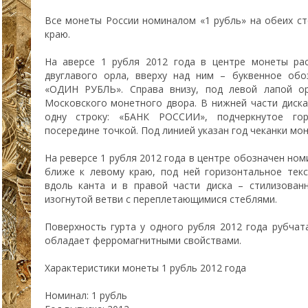
Все монеты России номиналом «1 рубль» на обеих с
краю.
На аверсе 1 рубля 2012 года в центре монеты ра
двуглавого орла, вверху над ним – буквенное обо
«ОДИН РУБЛЬ». Справа внизу, под левой лапой 
Московского монетного двора. В нижней части диска
одну строку: «БАНК РОССИИ», подчеркнутое гор
посередине точкой. Под линией указан год чеканки мо
На реверсе 1 рубля 2012 года в центре обозначен но
ближе к левому краю, под ней горизонтальное тек
вдоль канта и в правой части диска – стилизован
изогнутой ветви с переплетающимися стеблями.
Поверхность гурта у одного рубля 2012 года рубчат
обладает ферромагнитными свойствами.
Характеристики монеты 1 рубль 2012 года
Номинал: 1 рубль