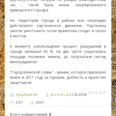
час - такой была жизнь оккупированного
приморского городка.
На территории города и района всю оккупацию
действовало партизанское движение. Партизаны
смогли уничтожить сотни вражеских солдат и около
8 мостов.
К моменту освобождения процент разрушений в
городе превысил 90 %. На две трети сократились
площади посевных земель, до полутысячи гектар
виноградников.
"Город воинской славы" - звание, которое присвоено
Анапе в 2011 году за героизм, доблесть и мужество
защитников.
10 рублей ГВС
m-o-n-e-t-a
(11.03.2019)
2721
0.0
/
0
Всего комментариев
:
0