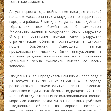
советские самолеты.
Август первого года войны отметился для жителей
началом массированных авиаударов по территории
города и района. Были дни, когда за час над Анапой
сбрасывали свои бомбы до 40 самолетов.
Множество зданий и сооружений было разрушено.
Отступая советские войска сами разрушали
стратегические объекты, оставшиеся в целости
после бомбежек. Имеющиеся запасы
продовольствия частично были эвакуированы, а
частично розданы армейским частям и населению.
Хранилища зерна сжигались вместе со всеми
запасами.
Оккупация Анапы продлилась немногим более года с
31 августа 1942 по 21 сентября 1943. В городе
располагались значительные силы немецких,
словацких и румынских боевых подразделений. Порт
Анапы был единственным использовавшимся военно-
морскими силами захватчиков на южных рубежах.
Ежедневные обвалы на мирное население,
круглосуточные патрули на улицах, комендантский