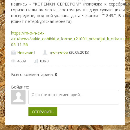
надпись - "КОПЕЙКИ СЕРЕБРОМ" (привязка к серебрян
горизонтальная черта, состоящая из двух сужающихся к
посередине, под ней указана дата чеканки - "1843.". В сам
(Санкт-петербургская монета).
https://m-o-n-e-t-
a.ru/news/kakie_oshibki_v_forme_r21001_privodjat_k_otkazu_v_r
05-11-56
Николай I
m-o-n-e-t-a
(30.09.2015)
4609
0.0
/
0
Всего комментариев
:
0
Войдите:
ОТПРАВИТЬ