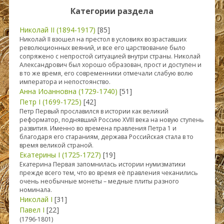
Категории раздела
Николай II (1894-1917)
[85]
Николай II взошел на престол в условиях возраставших
революционных веяний, и все его царствование было
сопряжено с непростой ситуацией внутри страны. Николай
Александрович был хорошо образован, прост и доступен и
в то же время, его современники отмечали слабую волю
императора и непостоянство.
Анна Иоанновна (1729-1740)
[51]
Петр I (1699-1725)
[42]
Петр Первый прославился в истории как великий
реформатор, поднявший Россию XVIII века на новую ступень
развития. Именно во времена правления Петра 1 и
благодаря его стараниям, держава Российская стала в то
время великой страной.
Екатерины I (1725-1727)
[19]
Екатерина Первая запомнилась истории нумизматики
прежде всего тем, что во время её правления чеканились
очень необычные монеты – медные плиты разного
номинала.
Николай I
[31]
Павел I
[22]
(1796-1801)