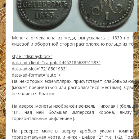
Монета отчеканена из меди, выпускалась с 1839 по 184
лицевой и оборотной сторон расположено кольцо из точе
style="display:block"
data-ad-client="ca-pub-4445218568351583"
data-ad-slot="7218501983"
data-ad-format="auto">
На некоторых экземплярах присутствует слабовыражен
(может прерываться или располагаться местами). Сдвиг
не является браком.
На аверсе монеты изображён вензель Николая I (больша
"Н", над ней большая имперская корона, внизу р
горизонтальным рифлением).
На реверсе монеты вверху дробью указан номинал:
горизонтальная черта, и ниже - цифра "2" (т.е. 1/2). Под 