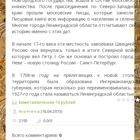
Новгородского государства, вошла в состав Московского
княжества. После присоединения по Северо-Западному
краю прошли московские писцы, которые занесли в
Писцовые книги всю информацию о населении и селениях.
Многие города Ленинградской области отсчитывают свою
историю именно с этих дат.
В начале 17-го века эта местность завоевана Швецией. В
Россию она вернулась только в итоге Северной войны,
которую вел Петр I. Он же основал и построил город на
Неве – новую столицу России - Санкт-Петербург.
В 1708-м году на прилегающих к новой столице
территориях была образована Ингерманландская
губерния, которая несколько раз переименовывалась, и с
1927-го года стала называться Ленинградской областью.
Биметаллические 10 рублей
m-o-n-e-t-a
(16.04.2015)
2195
0.0
/
0
Всего комментариев
:
0