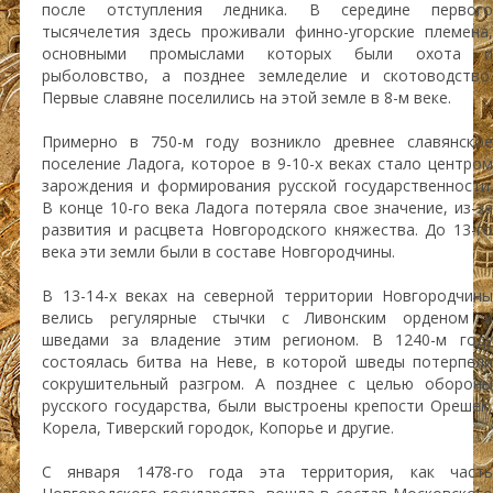
после отступления ледника. В середине первого
тысячелетия здесь проживали финно-угорские племена,
основными промыслами которых были охота и
рыболовство, а позднее земледелие и скотоводство.
Первые славяне поселились на этой земле в 8-м веке.
Примерно в 750-м году возникло древнее славянское
поселение Ладога, которое в 9-10-х веках стало центром
зарождения и формирования русской государственности.
В конце 10-го века Ладога потеряла свое значение, из-за
развития и расцвета Новгородского княжества. До 13-го
века эти земли были в составе Новгородчины.
В 13-14-х веках на северной территории Новгородчины
велись регулярные стычки с Ливонским орденом и
шведами за владение этим регионом. В 1240-м году
состоялась битва на Неве, в которой шведы потерпели
сокрушительный разгром. А позднее с целью обороны
русского государства, были выстроены крепости Орешек,
Корела, Тиверский городок, Копорье и другие.
С января 1478-го года эта территория, как часть