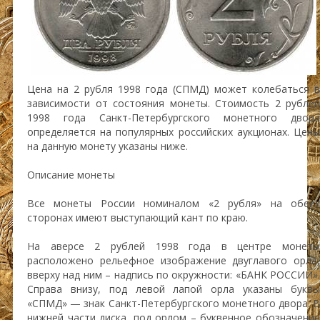
Цена на 2 рубля 1998 года (СПМД) может колебаться в
зависимости от состояния монеты. Стоимость 2 рублей
1998 года Санкт-Петербургского монетного двора
определяется на популярных российских аукционах. Цены
на данную монету указаны ниже.
Описание монеты
Все монеты России номиналом «2 рубля» на обеих
сторонах имеют выступающий кант по краю.
На аверсе 2 рублей 1998 года в центре монеты
расположено рельефное изображение двуглавого орла,
вверху над ним – надпись по окружности: «БАНК РОССИИ».
Справа внизу, под левой лапой орла указаны буквы
«СПМД» — знак Санкт-Петербургского монетного двора. В
нижней части диска, под орлом – буквенное обозначение