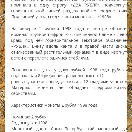
номинала в одну строку: «ДВА РУБЛЯ», подчеркнутое
горизонтальной линией, разделенной посередине точкой.
Под линией указан год чеканки монеты — «1998».
На реверсе 2 рублей 1998 года в центре обозначен
номинал крупной цифрой «2», смещённой ближе к левому
краю, под ней горизонтальное текстовое обозначение
«РУБЛЯ». Внизу вдоль канта и в правой части диска –
стилизованный растительный орнамент в виде изогнутой
ветви с переплетающимися стеблями.
Поверхность гурта у двух рублей 1998 года рубчатая,
содержащая 84 рифления, разделенных на 12
равных участков, чередующихся с 12 гладкими участками.
Материал монеты не обладает ферромагнитными
свойствами.
Характеристики монеты 2 рубля 1998 года
Номинал: 2 рубля
Год выпуска: 1998
Монетный двор: Санкт-Петербургский монетный двор