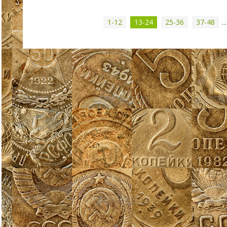
1-12
13-24
25-36
37-48
...