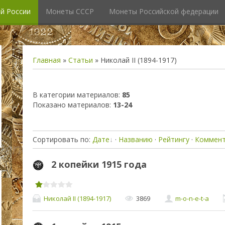
й России
Монеты СССР
Монеты Российской федерации
Главная
»
Статьи
» Николай II (1894-1917)
В категории материалов
:
85
Показано материалов
:
13-24
Сортировать по
:
Дате
·
Названию
·
Рейтингу
·
Коммен
2 копейки 1915 года
Николай II (1894-1917)
3869
m-o-n-e-t-a