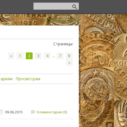
Регистрация
|
Вход
Страницы
:
«
1
2
3
4
...
7
8
»
тариям
·
Просмотрам
09.06.2015
Комментарии (0)