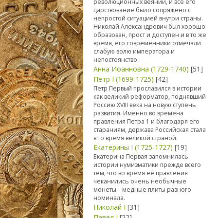
революционных веяний, и все его
царствование было сопряжено с
непростой ситуацией внутри страны.
Николай Александрович был хорошо
образован, прост и доступен и в то же
время, его современники отмечали
слабую волю императора и
непостоянство.
Анна Иоанновна (1729-1740)
[51]
Петр I (1699-1725)
[42]
Петр Первый прославился в истории
как великий реформатор, поднявший
Россию XVIII века на новую ступень
развития. Именно во времена
правления Петра 1 и благодаря его
стараниям, держава Российская стала
в то время великой страной.
Екатерины I (1725-1727)
[19]
Екатерина Первая запомнилась
истории нумизматики прежде всего
тем, что во время её правления
чеканились очень необычные
монеты – медные плиты разного
номинала.
Николай I
[31]
Павел I
[22]