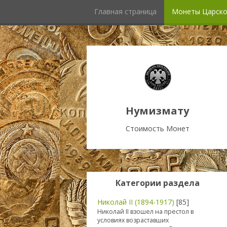
Главная страница
Монеты Царско
Нумизмату
Стоимость Монет
Категории раздела
Николай II (1894-1917)
[85]
Николай II взошел на престол в
условиях возраставших