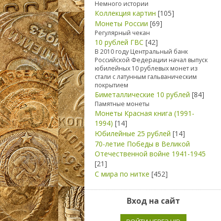
Немного истории
Коллекция картин
[105]
Монеты России
[69]
Регулярный чекан
10 рублей ГВС
[42]
В 2010 году Центральный банк
Российской Федерации начал выпуск
юбилейных 10 рублевых монет из
стали с латунным гальваническим
покрытием
Биметаллические 10 рублей
[84]
Памятные монеты
Монеты Красная книга (1991-
1994)
[14]
Юбилейные 25 рублей
[14]
70-летие Победы в Великой
Отечественной войне 1941-1945
[21]
С мира по нитке
[452]
Вход на сайт