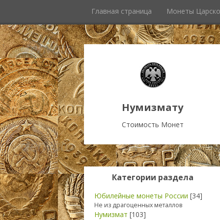
Главная страница
Монеты Царско
Нумизмату
Стоимость Монет
Категории раздела
Юбилейные монеты России
[34]
Не из драгоценных металлов
Нумизмат
[103]