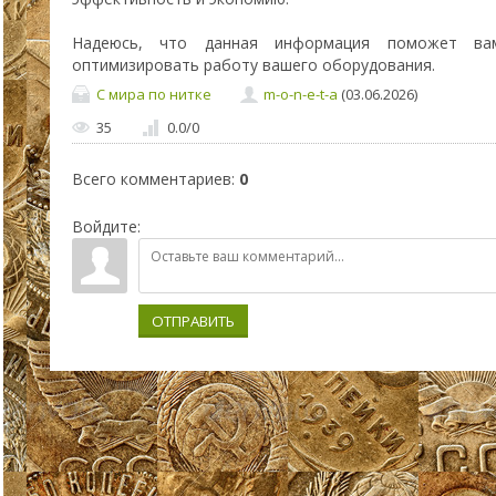
Надеюсь, что данная информация поможет ва
оптимизировать работу вашего оборудования.
С мира по нитке
m-o-n-e-t-a
(03.06.2026)
35
0.0
/
0
Всего комментариев
:
0
Войдите:
ОТПРАВИТЬ