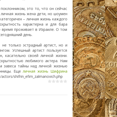
поклонником, это то, что он сейчас
 личная жизнь жена дети, но шоумен
категоричен – личная жизнь каждого
 скрытность характерна и для бара
 время проживает в Израиле. О том
сегодняшний день.
 не только эстрадный артист, но и
нгом. Успешный артист пользуется
н, касательно своей личной жизни.
 скрытностью любимого актера. Нам
м завеса тайны над личной жизнью
анницы. Еще
личная жизнь Шифрина
actors/shifrin_efim_zalmanovich.php