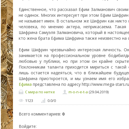
Единственное, что рассказал Ефим Залманович своим 
не одинок. Многих интересует при этом Ефим Шифрин
не называет имен. В остальном же Шифрин как никто 
человека, по мнению актера, неприкасаема. Такая
Шифрина Самуэля Залмановича, который в настоящее
кто жена брата Ефима Шифрина также неизвестно на 
Ефим Шифрин чрезвычайно интересная личность. Он
занимается на профессиональном уровне бодибилди
любовью у публики, но при этом он крайне скрыте
Поклонникам таланта приходится мириться с такой
лишь остается надеяться, что в ближайшем будуще
Шифрина приоткроется, и мы узнаем имя его избр
Ефима
представлена по адресу http://www.mega-stars.ru/
С мира по нитке
m-o-n-e-t-a
(29.04.2019)
1123
0.0
/
0
Всего комментариев
:
0
Войдите: