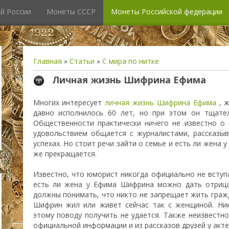
й России
Монеты СССР
Монеты Российской федерации
Главная
»
Статьи
»
С мира по нитке
Личная жизнь Шифрина Ефима
Многих интересует
личная жизнь Шифрина Ефима
, ж
давно исполнилось 60 лет, но при этом он тщате
Общественности практически ничего не известно о
удовольствием общается с журналистами, рассказыв
успехах. Но стоит речи зайти о семье и есть ли жена 
же прекращается.
Известно, что юморист никогда официально не вступа
есть ли жена у Ефима Шифрина можно дать отрица
должны понимать, что никто не запрещает жить граж
Шифрин жил или живет сейчас так с женщиной. Ни
этому поводу получить не удается. Также неизвестн
официальной информации и из рассказов друзей у акте