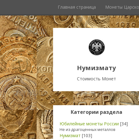
Главная страница
Монеты Царско
Нумизмату
Стоимость Монет
Категории раздела
Юбилейные монеты России
[34]
Не из драгоценных металлов
Нумизмат
[103]