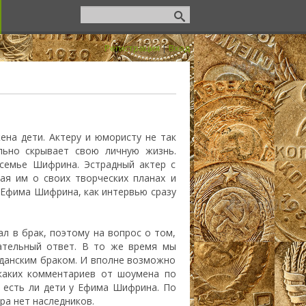
Регистрация
|
Вход
ена дети. Актеру и юмористу не так
льно скрывает свою личную жизнь.
 семье Шифрина. Эстрадный актер с
ая им о своих творческих планах и
у Ефима Шифрина, как интервью сразу
л в брак, поэтому на вопрос о том,
тельный ответ. В то же время мы
данским браком. И вполне возможно
каких комментариев от шоумена по
о есть ли дети у Ефима Шифрина. По
ра нет наследников.