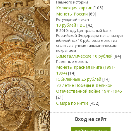
Немного истории
Коллекция картин
[105]
Монеты России
[69]
Регулярный чекан
10 рублей ГВС
[42]
В 2010 году Центральный банк
Российской Федерации начал выпуск
юбилейных 10 рублевых монет из
стали с латунным гальваническим
покрытием
Биметаллические 10 рублей
[84]
Памятные монеты
Монеты Красная книга (1991-
1994)
[14]
Юбилейные 25 рублей
[14]
70-летие Победы в Великой
Отечественной войне 1941-1945
[21]
С мира по нитке
[452]
Вход на сайт