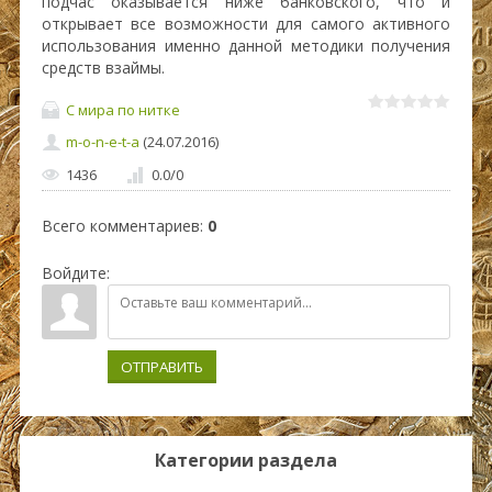
подчас оказывается ниже банковского, что и
открывает все возможности для самого активного
использования именно данной методики получения
средств взаймы.
С мира по нитке
m-o-n-e-t-a
(24.07.2016)
1436
0.0
/
0
Всего комментариев
:
0
Войдите:
ОТПРАВИТЬ
Категории раздела