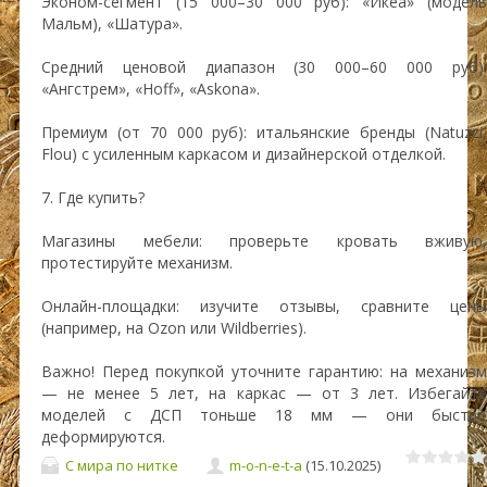
Эконом-сегмент (15 000–30 000 руб): «Икеа» (модель
Мальм), «Шатура».
Средний ценовой диапазон (30 000–60 000 руб):
«Ангстрем», «Hoff», «Askona».
Премиум (от 70 000 руб): итальянские бренды (Natuzzi,
Flou) с усиленным каркасом и дизайнерской отделкой.
7. Где купить?
Магазины мебели: проверьте кровать вживую,
протестируйте механизм.
Онлайн-площадки: изучите отзывы, сравните цены
(например, на Ozon или Wildberries).
Важно! Перед покупкой уточните гарантию: на механизм
— не менее 5 лет, на каркас — от 3 лет. Избегайте
моделей с ДСП тоньше 18 мм — они быстро
деформируются.
С мира по нитке
m-o-n-e-t-a
(15.10.2025)