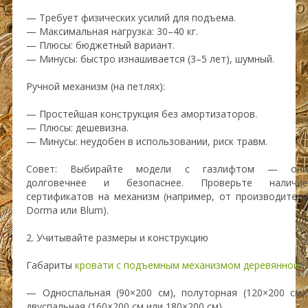
— Требует физических усилий для подъема.
— Максимальная нагрузка: 30–40 кг.
— Плюсы: бюджетный вариант.
— Минусы: быстро изнашивается (3–5 лет), шумный.
Ручной механизм (на петлях):
— Простейшая конструкция без амортизаторов.
— Плюсы: дешевизна.
— Минусы: неудобен в использовании, риск травм.
Совет: Выбирайте модели с газлифтом — они
долговечнее и безопаснее. Проверьте наличие
сертификатов на механизм (например, от производителя
Dorma или Blum).
2. Учитывайте размеры и конструкцию
Габариты
кровати с подъемным механизмом деревянной
:
— Односпальная (90×200 см), полуторная (120×200 см),
двуспальная (160×200 см или 180×200 см).