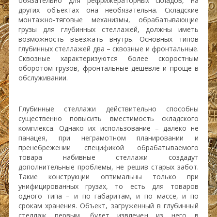
обязательно для рефрижераторных складов, на
других объектах она необязательна. Складские
монтажно-тяговые механизмы, обрабатывающие
грузы для глубинных стеллажей, должны иметь
возможность въезжать внутрь. Основных типов
глубинных стеллажей два – сквозные и фронтальные.
Сквозные характеризуются более скоростным
оборотом грузов, фронтальные дешевле и проще в
обслуживании.
Глубинные стеллажи действительно способны
существенно повысить вместимость складского
комплекса. Однако их использование – далеко не
панацея, при неграмотном планировании и
пренебрежении спецификой обрабатываемого
товара набивные стеллажи создадут
дополнительные проблемы, не решив старых забот.
Такие конструкции оптимальны только при
унифицированных грузах, то есть для товаров
одного типа – и по габаритам, и по массе, и по
срокам хранения. Объект, загруженный в глубинный
стеллаж первым, будет извлечен из него в