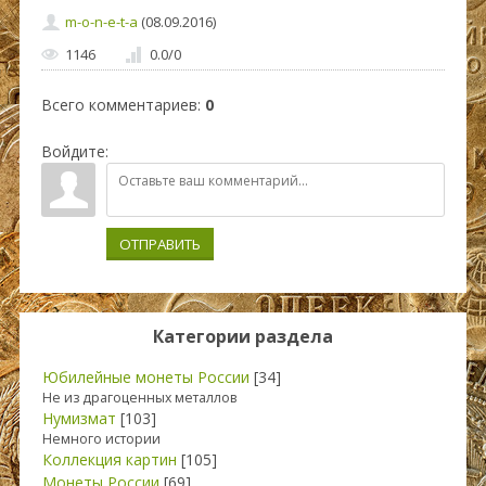
m-o-n-e-t-a
(08.09.2016)
1146
0.0
/
0
Всего комментариев
:
0
Войдите:
ОТПРАВИТЬ
Категории раздела
Юбилейные монеты России
[34]
Не из драгоценных металлов
Нумизмат
[103]
Немного истории
Коллекция картин
[105]
Монеты России
[69]