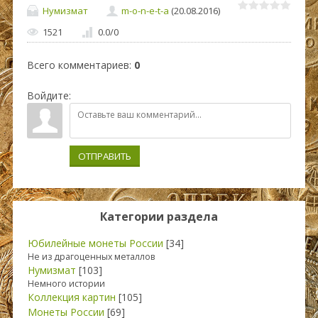
Нумизмат
m-o-n-e-t-a
(20.08.2016)
1521
0.0
/
0
Всего комментариев
:
0
Войдите:
ОТПРАВИТЬ
Категории раздела
Юбилейные монеты России
[34]
Не из драгоценных металлов
Нумизмат
[103]
Немного истории
Коллекция картин
[105]
Монеты России
[69]