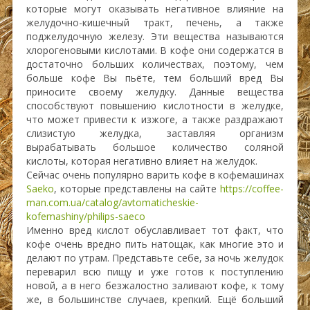
которые могут оказывать негативное влияние на
желудочно-кишечный тракт, печень, а также
поджелудочную железу. Эти вещества называются
хлорогеновыми кислотами. В кофе они содержатся в
достаточно больших количествах, поэтому, чем
больше кофе Вы пьёте, тем больший вред Вы
приносите своему желудку. Данные вещества
способствуют повышению кислотности в желудке,
что может привести к изжоге, а также раздражают
слизистую желудка, заставляя организм
вырабатывать большое количество соляной
кислоты, которая негативно влияет на желудок.
Сейчас очень популярно варить кофе в кофемашинах
Saeko
, которые представлены на сайте
https://coffee-
man.com.ua/catalog/avtomaticheskie-
kofemashiny/philips-saeco
Именно вред кислот обуславливает тот факт, что
кофе очень вредно пить натощак, как многие это и
делают по утрам. Представьте себе, за ночь желудок
переварил всю пищу и уже готов к поступлению
новой, а в него безжалостно заливают кофе, к тому
же, в большинстве случаев, крепкий. Ещё больший