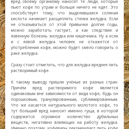
вред своему организму наносят те люди, которые
пьют кофе по утрам и больше ничего не едят. Это
способствует тому, что выделившаяся соляная
кислота начинает расщеплять стенки желудка. Если
не отказываться от этой привычки долгие годы,
можно заработать гастрит, а как следствие и
язвенную болезнь желудка или кишечника. Ну а если
и с язвой желудка человек не откажется от
употребления кофе, можно будет смело говорить о
раке желудка.
Сразу стоит отметить, что для желудка вреднее пить
растворимый кофе.
К такому выводу пришли учёные из разных стран.
Причём вред растворимого кофе является
одинаковым вне зависимости от вида кофе, будь он
порошковым, гранулированным, сублимированным.
Что же касается натурального молотого кофе, то
тут больший вред наносит именно гуща, в которой
содержится огромное количество дубильных
веществ, негативно влияющих на работу желудка.
Именно поэтому, кофевары рекомендуют пить кофе