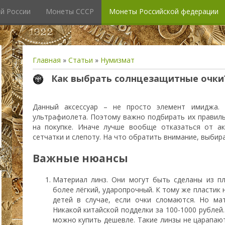
й России
Монеты СССР
Монеты Российской федерации
Главная
»
Статьи
»
Нумизмат
Как выбрать солнцезащитные очки
Данный аксессуар – не просто элемент имиджа.
ультрафиолета. Поэтому важно подбирать их правиль
на покупке. Иначе лучше вообще отказаться от ак
сетчатки и слепоту. На что обратить внимание, выбир
Важные нюансы
Материал линз. Они могут быть сделаны из пл
более лёгкий, ударопрочный. К тому же пластик 
детей в случае, если очки сломаются. Но ма
Никакой китайской подделки за 100-1000 рублей.
можно купить дешевле. Такие линзы не царапают