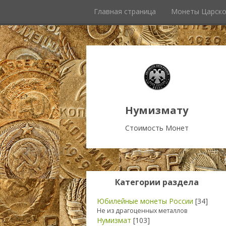
Главная страница
Монеты Царско
Нумизмату
Стоимость Монет
Категории раздела
Юбилейные монеты России
[34]
Не из драгоценных металлов
Нумизмат
[103]