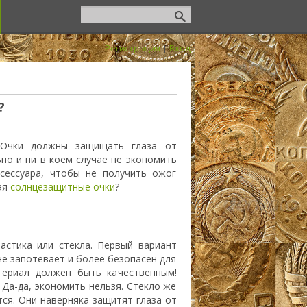
Регистрация
|
Вход
?
 Очки должны защищать глаза от
но и ни в коем случае не экономить
сессуара, чтобы не получить ожог
ая
солнцезащитные очки
?
астика или стекла. Первый вариант
не запотевает и более безопасен для
териал должен быть качественным!
 Да-да, экономить нельзя. Стекло же
ся. Они наверняка защитят глаза от