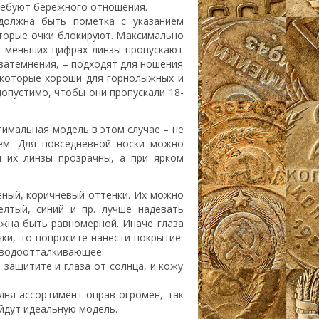
требуют бережного отношения.
 должна быть пометка с указанием
оторые очки блокируют. Максимально
и меньших цифрах линзы пропускают
затемнения, – подходят для ношения
 которые хороши для горнолыжных и
допустимо, чтобы они пропускали 18-
птимальная модель в этом случае – не
ем. Для повседневной носки можно
 их линзы прозрачны, а при ярком
ёный, коричневый оттенки. Их можно
ёлтый, синий и пр. лучше надевать
лжна быть равномерной. Иначе глаза
чки, то попросите нанести покрытие.
 водоотталкивающее.
 защитите и глаза от солнца, и кожу
дня ассортимент оправ огромен, так
йдут идеальную модель.