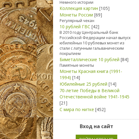
Немного истории
Коллекция картин
[105]
Монеты России
[69]
Регулярный чекан
10 рублей ГВС
[42]
В 2010 году Центральный банк
Российской Федерации начал выпуск
юбилейных 10 рублевых монет из
стали с латунным гальваническим
покрытием
Биметаллические 10 рублей
[84]
Памятные монеты
Монеты Красная книга (1991-
1994)
[14]
Юбилейные 25 рублей
[14]
70-летие Победы в Великой
Отечественной войне 1941-1945
[21]
С мира по нитке
[452]
Вход на сайт