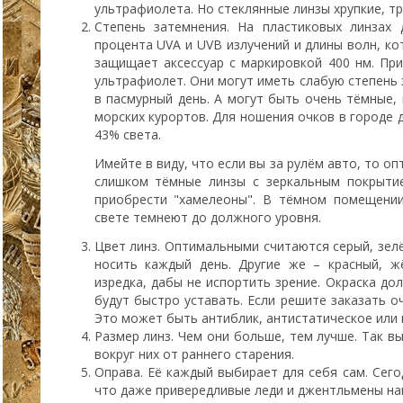
ультрафиолета. Но стеклянные линзы хрупкие, 
Степень затемнения. На пластиковых линзах
процента UVA и UVB излучений и длины волн, к
защищает аксессуар с маркировкой 400 нм. Пр
ультрафиолет. Они могут иметь слабую степень 
в пасмурный день. А могут быть очень тёмные,
морских курортов. Для ношения очков в городе 
43% света.
Имейте в виду, что если вы за рулём авто, то о
слишком тёмные линзы с зеркальным покрыти
приобрести "хамелеоны". В тёмном помещении
свете темнеют до должного уровня.
Цвет линз. Оптимальными считаются серый, зел
носить каждый день. Другие же – красный, ж
изредка, дабы не испортить зрение. Окраска до
будут быстро уставать. Если решите заказать о
Это может быть антиблик, антистатическое или
Размер линз. Чем они больше, тем лучше. Так вы
вокруг них от раннего старения.
Оправа. Её каждый выбирает для себя сам. Сего
что даже привередливые леди и джентльмены на