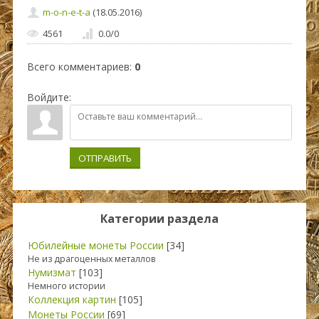
m-o-n-e-t-a
(18.05.2016)
4561
0.0
/
0
Всего комментариев
:
0
Войдите:
ОТПРАВИТЬ
Категории раздела
Юбилейные монеты России
[34]
Не из драгоценных металлов
Нумизмат
[103]
Немного истории
Коллекция картин
[105]
Монеты России
[69]