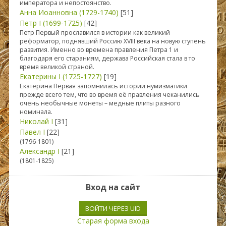
императора и непостоянство.
Анна Иоанновна (1729-1740)
[51]
Петр I (1699-1725)
[42]
Петр Первый прославился в истории как великий
реформатор, поднявший Россию XVIII века на новую ступень
развития. Именно во времена правления Петра 1 и
благодаря его стараниям, держава Российская стала в то
время великой страной.
Екатерины I (1725-1727)
[19]
Екатерина Первая запомнилась истории нумизматики
прежде всего тем, что во время её правления чеканились
очень необычные монеты – медные плиты разного
номинала.
Николай I
[31]
Павел I
[22]
(1796-1801)
Александр I
[21]
(1801-1825)
Вход на сайт
ВОЙТИ ЧЕРЕЗ UID
Старая форма входа