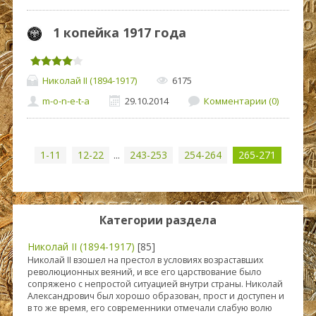
1 копейка 1917 года
Николай II (1894-1917)
6175
m-o-n-e-t-a
29.10.2014
Комментарии (0)
1-11
12-22
...
243-253
254-264
265-271
Категории раздела
Николай II (1894-1917)
[85]
Николай II взошел на престол в условиях возраставших
революционных веяний, и все его царствование было
сопряжено с непростой ситуацией внутри страны. Николай
Александрович был хорошо образован, прост и доступен и
в то же время, его современники отмечали слабую волю