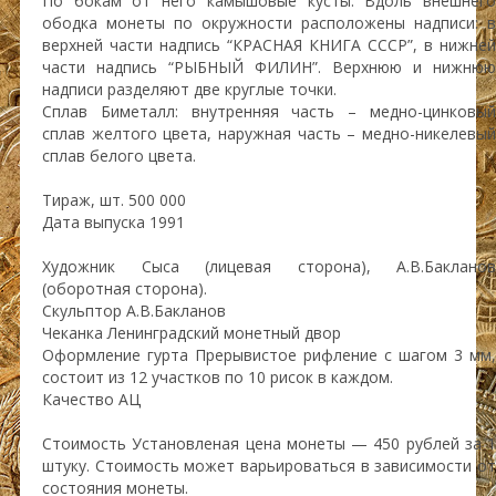
По бокам от него камышовые кусты. Вдоль внешнего
ободка монеты по окружности расположены надписи: в
верхней части надпись “КРАСНАЯ КНИГА СССР”, в нижней
части надпись “РЫБНЫЙ ФИЛИН”. Верхнюю и нижнюю
надписи разделяют две круглые точки.
Сплав Биметалл: внутренняя часть – медно-цинковый
сплав желтого цвета, наружная часть – медно-никелевый
сплав белого цвета.
Тираж, шт. 500 000
Дата выпуска 1991
Художник Сыса (лицевая сторона), А.В.Бакланов
(оборотная сторона).
Скульптор А.В.Бакланов
Чеканка Ленинградский монетный двор
Оформление гурта Прерывистое рифление с шагом 3 мм,
состоит из 12 участков по 10 рисок в каждом.
Качество АЦ
Стоимость Установленая цена монеты — 450 рублей за 1
штуку. Стоимость может варьироваться в зависимости от
состояния монеты.