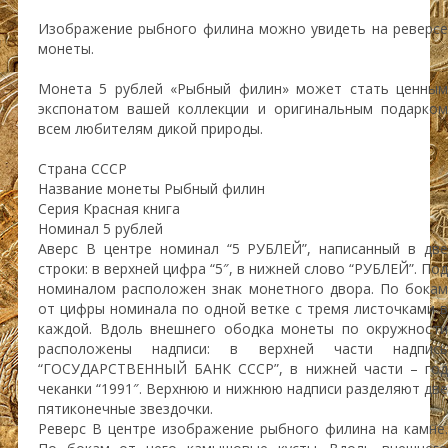
Изображение рыбного филина можно увидеть на реверсе
монеты.
Монета 5 рублей «Рыбный филин» может стать ценным
экспонатом вашей коллекции и оригинальным подарком
всем любителям дикой природы.
Страна СССР
Название монеты Рыбный филин
Серия Красная книга
Номинал 5 рублей
Аверс В центре номинал “5 РУБЛЕЙ”, написанный в две
строки: в верхней цифра “5″, в нижней слово “РУБЛЕЙ”. Под
номиналом расположен знак монетного двора. По бокам
от цифры номинала по одной ветке с тремя листочками в
каждой. Вдоль внешнего ободка монеты по окружности
расположены надписи: в верхней части надпись
“ГОСУДАРСТВЕННЫЙ БАНК СССР”, в нижней части – год
чеканки “1991″. Верхнюю и нижнюю надписи разделяют две
пятиконечные звездочки.
Реверс В центре изображение рыбного филина на камне.