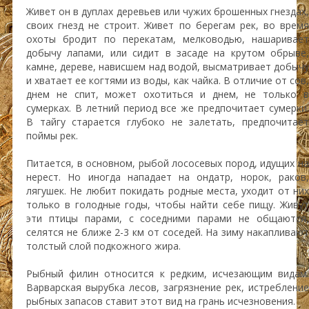
Живет он в дуплах деревьев или чужих брошенных гнездах,
своих гнезд не строит. Живет по берегам рек, во время
охоты бродит по перекатам, мелководью, нашаривает
добычу лапами, или сидит в засаде на крутом обрыве,
камне, дереве, нависшем над водой, высматривает добычу
и хватает ее когтями из воды, как чайка. В отличие от сов,
днем не спит, может охотиться и днем, не только в
сумерках. В летний период все же предпочитает сумерки.
В тайгу старается глубоко не залетать, предпочитает
поймы рек.
Питается, в основном, рыбой лососевых пород, идущих на
нерест. Но иногда нападает на ондатр, норок, раков,
лягушек. Не любит покидать родные места, уходит от них
только в голодные годы, чтобы найти себе пищу. Живут
эти птицы парами, с соседними парами не общаются,
селятся не ближе 2-3 км от соседей. На зиму накапливают
толстый слой подкожного жира.
Рыбный филин относится к редким, исчезающим видам.
Варварская вырубка лесов, загрязнение рек, истребление
рыбных запасов ставит этот вид на грань исчезновения.