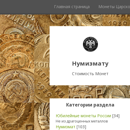
Главная страница
Монеты Царско
Нумизмату
Стоимость Монет
Категории раздела
Юбилейные монеты России
[34]
Не из драгоценных металлов
Нумизмат
[103]