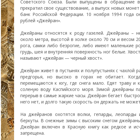
Советского Союза. Были выпущены в обращение в
прекратил свое существование, а выпуск новых моне
банк Российской Федерации. 10 ноября 1994 года 
рублей «Джейран».
Джейраны относятся к роду газелей. Джейраны – н
около метра, высотой в холке около 70 см и весом 2
рога, самки либо безрогие, либо имеют маленькие ро
грудь, шея и внутренняя поверхность ног белые. Хвос
называют «джейран — черный хвост».
Джейран живет в пустынях и полупустынях с чахлой р
предгорья, но высоко в горах не обитает. Когд
перемещаются к югу, где снега мало. Едят траву и к
соленую воду Каспийского моря. Зимой джейраны п
перерыв в самые жаркие часы. Джейран бегает быстро,
него нет, и долго такую скорость он держать не может
На джейранов охотятся волки, гепарды, леопарды 
беркуты. В снежные зимы с высоким снегом джейраны
Джейран включен в Красную книгу как редкое и ис
запрещена.