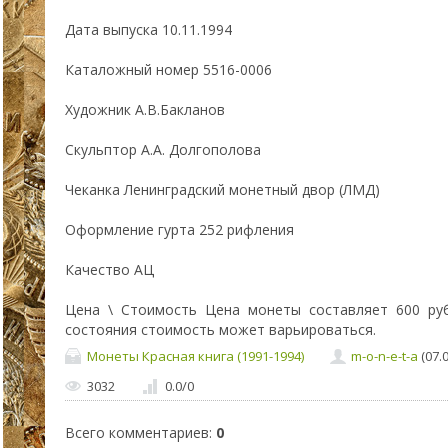
Дата выпуска 10.11.1994
Каталожный номер 5516-0006
Художник А.В.Бакланов
Скульптор А.А. Долгополова
Чеканка Ленинградский монетный двор (ЛМД)
Оформление гурта 252 рифления
Качество АЦ
Цена \ Стоимость Цена монеты составляет 600 руб
состояния стоимость может варьироваться.
Монеты Красная книга (1991-1994)
m-o-n-e-t-a
(07.0
3032
0.0
/
0
Всего комментариев
:
0