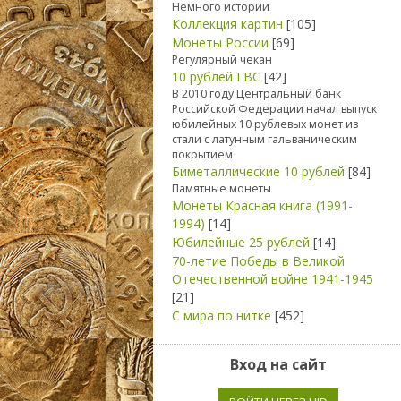
Немного истории
Коллекция картин
[105]
Монеты России
[69]
Регулярный чекан
10 рублей ГВС
[42]
В 2010 году Центральный банк
Российской Федерации начал выпуск
юбилейных 10 рублевых монет из
стали с латунным гальваническим
покрытием
Биметаллические 10 рублей
[84]
Памятные монеты
Монеты Красная книга (1991-
1994)
[14]
Юбилейные 25 рублей
[14]
70-летие Победы в Великой
Отечественной войне 1941-1945
[21]
С мира по нитке
[452]
Вход на сайт