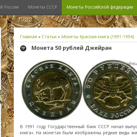
й России
Монеты СССР
Монеты Российской федерации
Главная
»
Статьи
»
Монеты Красная книга (1991-1994)
Монета 50 рублей Джейран
В 1991 году Государственный банк СССР начал выпу
книга». На монетах были изображены редкие виды жи