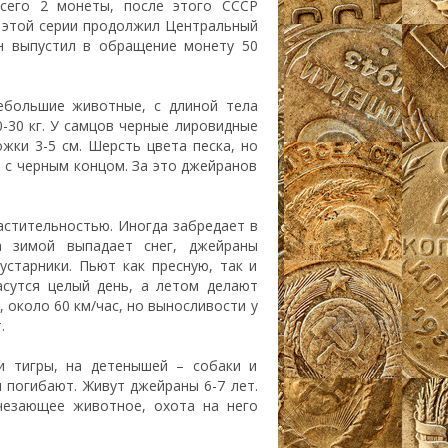
сего 2 монеты, после этого СССР
т этой серии продолжил Центральный
он выпустил в обращение монету 50
ебольшие животные, с длиной тела
0-30 кг. У самцов черные лировидные
жки 3-5 см. Шерсть цвета песка, но
т с черным концом. За это джейранов
астительностью. Иногда забредает в
а зимой выпадает снег, джейраны
устарники. Пьют как пресную, так и
асутся целый день, а летом делают
 около 60 км/час, но выносливости у
.
и тигры, на детенышей – собаки и
 погибают. Живут джейраны 6-7 лет.
чезающее животное, охота на него