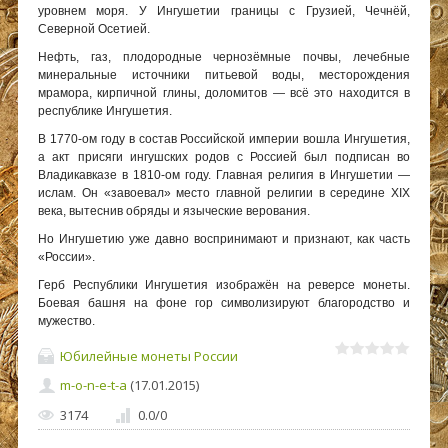
уровнем моря. У Ингушетии границы с Грузией, Чечнёй,
Северной Осетией.
Нефть, газ, плодородные чернозёмные почвы, лечебные
минеральные источники питьевой воды, месторождения
мрамора, кирпичной глины, доломитов — всё это находится в
республике Ингушетия.
В 1770-ом году в состав Российской империи вошла Ингушетия,
а акт присяги ингушских родов с Россией был подписан во
Владикавказе в 1810-ом году. Главная религия в Ингушетии —
ислам. Он «завоевал» место главной религии в середине XIX
века, вытеснив обряды и языческие верования.
Но Ингушетию уже давно воспринимают и признают, как часть
«России».
Герб Республики Ингушетия изображён на реверсе монеты.
Боевая башня на фоне гор символизируют благородство и
мужество.
Юбилейные монеты России
m-o-n-e-t-a
(17.01.2015)
3174
0.0
/
0