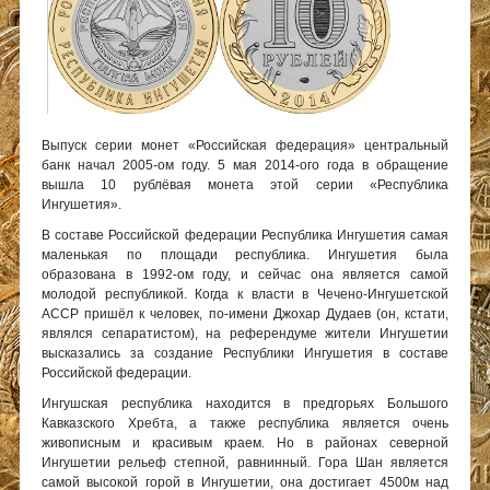
Выпуск серии монет «Российская федерация» центральный
банк начал 2005-ом году. 5 мая 2014-ого года в обращение
вышла 10 рублёвая монета этой серии «Республика
Ингушетия».
В составе Российской федерации Республика Ингушетия самая
маленькая по площади республика. Ингушетия была
образована в 1992-ом году, и сейчас она является самой
молодой республикой. Когда к власти в Чечено-Ингушетской
АССР пришёл к человек, по-имени Джохар Дудаев (он, кстати,
являлся сепаратистом), на референдуме жители Ингушетии
высказались за создание Республики Ингушетия в составе
Российской федерации.
Ингушская республика находится в предгорьях Большого
Кавказского Хребта, а также республика является очень
живописным и красивым краем. Но в районах северной
Ингушетии рельеф степной, равнинный. Гора Шан является
самой высокой горой в Ингушетии, она достигает 4500м над