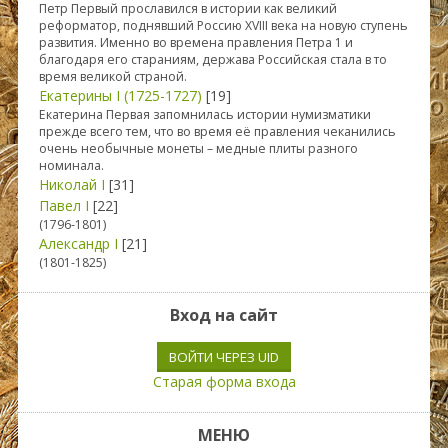
Петр Первый прославился в истории как великий
реформатор, поднявший Россию XVIII века на новую ступень
развития. Именно во времена правления Петра 1 и
благодаря его стараниям, держава Российская стала в то
время великой страной.
Екатерины I (1725-1727)
[19]
Екатерина Первая запомнилась истории нумизматики
прежде всего тем, что во время её правления чеканились
очень необычные монеты – медные плиты разного
номинала.
Николай I
[31]
Павел I
[22]
(1796-1801)
Александр I
[21]
(1801-1825)
Вход на сайт
ВОЙТИ ЧЕРЕЗ UID
Старая форма входа
МЕНЮ