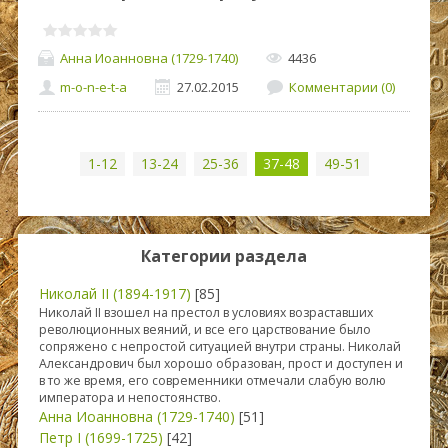
Анна Иоанновна (1729-1740)
4436
m-o-n-e-t-a
27.02.2015
Комментарии (0)
1-12
13-24
25-36
37-48
49-51
Категории раздела
Николай II (1894-1917)
[85]
Николай II взошел на престол в условиях возраставших
революционных веяний, и все его царствование было
сопряжено с непростой ситуацией внутри страны. Николай
Александрович был хорошо образован, прост и доступен и
в то же время, его современники отмечали слабую волю
императора и непостоянство.
Анна Иоанновна (1729-1740)
[51]
Петр I (1699-1725)
[42]