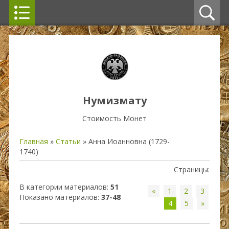
Нумизмату
Стоимость Монет
Главная
»
Статьи
» Анна Иоанновна (1729-
1740)
Страницы
:
В категории материалов
:
51
«
1
2
3
Показано материалов
:
37-48
4
5
»