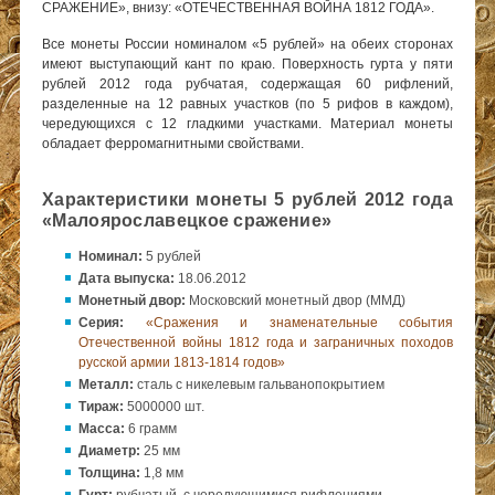
СРАЖЕНИЕ», внизу: «ОТЕЧЕСТВЕННАЯ ВОЙНА 1812 ГОДА».
Все монеты России номиналом «5 рублей» на обеих сторонах
имеют выступающий кант по краю. Поверхность гурта у пяти
рублей 2012 года рубчатая, содержащая 60 рифлений,
разделенные на 12 равных участков (по 5 рифов в каждом),
чередующихся с 12 гладкими участками. Материал монеты
обладает ферромагнитными свойствами.
Характеристики монеты 5 рублей 2012 года
«Малоярославецкое сражение»
Номинал:
5 рублей
Дата выпуска:
18.06.2012
Монетный двор:
Московский монетный двор (ММД)
Серия:
«Сражения и знаменательные события
Отечественной войны 1812 года и заграничных походов
русской армии 1813-1814 годов»
Металл:
сталь с никелевым гальванопокрытием
Тираж:
5000000 шт.
Масса:
6 грамм
Диаметр:
25 мм
Толщина:
1,8 мм
Гурт:
рубчатый, с чередующимися рифлениями