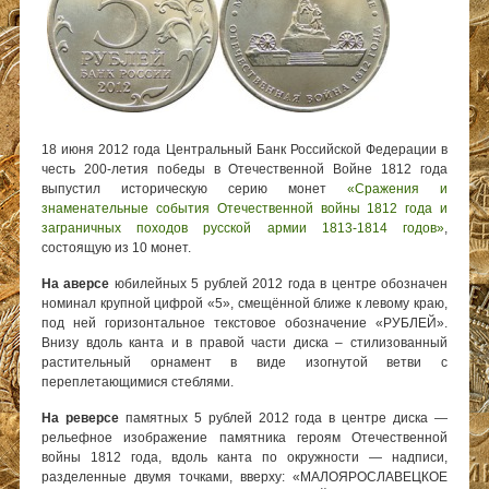
18 июня 2012 года Центральный Банк Российской Федерации в
честь 200-летия победы в Отечественной Войне 1812 года
выпустил историческую серию монет
«Сражения и
знаменательные события Отечественной войны 1812 года и
заграничных походов русской армии 1813-1814 годов»
,
состоящую из 10 монет.
На аверсе
юбилейных 5 рублей 2012 года в центре обозначен
номинал крупной цифрой «5», смещённой ближе к левому краю,
под ней горизонтальное текстовое обозначение «РУБЛЕЙ».
Внизу вдоль канта и в правой части диска – стилизованный
растительный орнамент в виде изогнутой ветви с
переплетающимися стеблями.
На реверсе
памятных 5 рублей 2012 года в центре диска —
рельефное изображение памятника героям Отечественной
войны 1812 года, вдоль канта по окружности — надписи,
разделенные двумя точками, вверху: «МАЛОЯРОСЛАВЕЦКОЕ