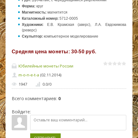
Форма:
круг
Магнитность:
магнитится
Каталожный номер:
5712-0005
Художники:
Е.В. Крамская (аверс), Л.А. Евдокимова
(реверс)
Скульптор:
компьютерное моделирование
Средняя цена монеты: 30-50 руб.
Юбилейные монеты России
m-o-n-e-t-a
(02.11.2014)
1947
0.0
/
0
Всего комментариев
:
0
Войдите: