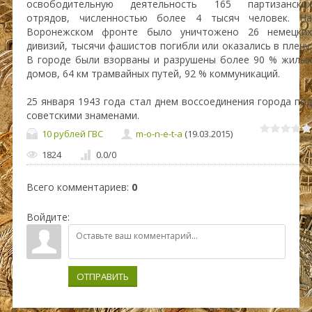
освободительную деятельность 165 партизанских
отрядов, численностью более 4 тысяч человек. На
Воронежском фронте было уничтожено 26 немецких
дивизий, тысячи фашистов погибли или оказались в плену.
В городе были взорваны и разрушены более 90 % жилых
домов, 64 км трамвайных путей, 92 % коммуникаций.
25 января 1943 года стал днем воссоединения города под
советскими знаменами.
10 рублей ГВС
m-o-n-e-t-a
(19.03.2015)
1824
0.0
/
0
Всего комментариев
:
0
Войдите:
ОТПРАВИТЬ