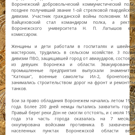
Воронежский добровольческий коммунистический полк,
позднее получивший звание 1-ой стрелковой гвардейской
дивизии. Участник гражданской войны полковник М. В.
Вайцеховский стал командиром полка, а ректор
Воронежского университета Н. П. Латышов его
комиссаром.
Женщины и дети работали в госпиталях и швейных
мастерских, трудились в сельском хозяйстве. 3 полка
дивизии ПВО, защищавшей город от авиаударов, состояли
из девушек Воронежа и области. Эвакуированные
промышленные предприятия выпускали знаменитые
"Катюши", военные самолеты Ил-2, бронепоезда,
занимались строительством дорог на фронт и ремонтом
танков.
Бои за право обладания Воронежем начались летом 1942
года. Более 200 дней немцы пытались захватить город.
Правый берег реки Дон не смогли отстоять, и с июля 1942
года эта часть города оказалась на 7 месяцев
оккупирована войсками противника. В захваченных
населенных пунктах Воронежской области вели