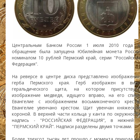
Центральным Банком России 1 июля 2010 года в
обращение была запущена Юбилейная монета России
номиналом 10 рублей Пермский край, серии "Российская
Федерация".
На реверсе в центре диска представлено изображение
герба Пермского края. Герб изображен в виде
геральдического щита, на котором присутствует
изображение медведя, идущего вправо, на его спине
Евангелие с изображением восьмиконечного креста.
Евангелие увенчано крестом. Щит увенчан княжеской
короной. В верхней части кольца у канта по окружности
надпись - "РОССИЙСКАЯ ФЕДЕРАЦИЯ", в нижней -
"ПЕРМСКИЙ КРАЙ". Надписи разделены двумя точками.
Более трехсот тысяч лет прошло с момента прихода на