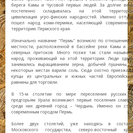
берега Камы и Чусовой первых людей. За долгие века
постепенно складывалась на этой территории
цивилизация угро-финских народностей. Именно оттуда
пошел народ коми-пермяки, населяющий современную
территорию Пермского края.
Изначально название "Пермь" возникло по отношению к
местности, расположенной в бассейне реки Камы и ее
северных притоков. Много позже так стали называть
народ, проживающий на этой территории. Люди здесь
занимались выращиванием зерна, добычей пушнины, в
некоторых местах варили соль. Сюда охотно приезжали
купцы из центральных и южных частей Европейской
равнины для торговли.
В 15-м столетии по мере переселения русских к
предгорьям Урала возникают первые поселения славян,
среди них древний город – Чердынь. Именно он стал
современным городом Пермь.
Более двух столетий, уже находясь в составе
Московского государства, северо-восточный край