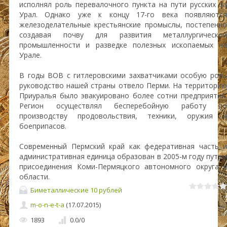
исполнял роль перевалочного пункта на пути русских за
Урал. Однако уже к концу 17-го века появляются
железоделательные крестьянские промыслы, постепенно
создавая почву для развития металлургической
промышленности и разведке полезных ископаемых на
Урале.
В годы ВОВ с гитлеровскими захватчиками особую роль
руководство нашей страны отвело Перми. На территорию
Приуралья было эвакуировано более сотни предприятий.
Регион осуществлял бесперебойную работу по
производству продовольствия, техники, оружия и
боеприпасов.
Современный Пермский край как федеративная часть и
административная единица образован в 2005-м году путем
присоединения Коми-Пермяцкого автономного округа к
области.
Биметаллические 10 рублей
m-o-n-e-t-a
(17.07.2015)
1893
0.0
/
0