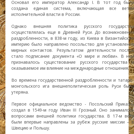
Основал его император Александр I. В тот год была
создана единая система, включающая все ветви
исполнительной власти в России.
Однако внешняя политика русского государства
осуществлялась еще в Древней Руси. До возникновения
раздробленности, в 838-м году, из Киева в Византийскую
империю было направлено посольство для установления
мирных контактов. Результатом деятельности послов
стало подписание документа «О мире и любви». В нем
признавалось существование русского государства и
оказываемое им влияние на международные отношения.
Во времена государственной раздробленности и татаро-
монгольского ига внешнеполитическая роль Руси была
утеряна.
Первое официальное ведомство - Посольский Приказ -
создал в 1549-м году Иван III Грозный. Оно занималось
вопросами внешней политики государства. В 17-м веке
были впервые направлены за рубеж русские миссии – в
Швецию и Польшу.