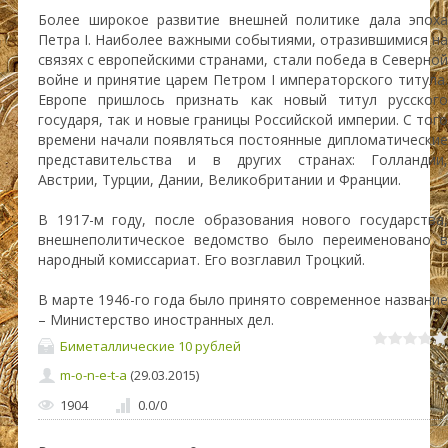
Более широкое развитие внешней политике дала эпоха
Петра I. Наиболее важными событиями, отразившимися на
связях с европейскими странами, стали победа в Северной
войне и принятие царем Петром I императорского титула.
Европе пришлось признать как новый титул русского
государя, так и новые границы Российской империи. С того
времени начали появляться постоянные дипломатические
представительства и в других странах: Голландии,
Австрии, Турции, Дании, Великобритании и Франции.
В 1917-м году, после образования нового государства,
внешнеполитическое ведомство было переименовано в
народный комиссариат. Его возглавил Троцкий.
В марте 1946-го года было принято современное название
– Министерство иностранных дел.
Биметаллические 10 рублей
m-o-n-e-t-a
(29.03.2015)
1904
0.0
/
0