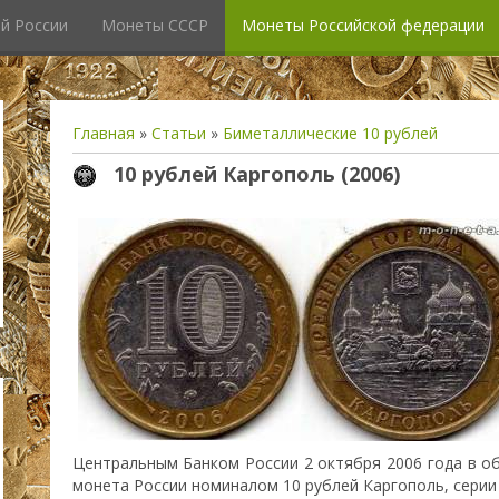
й России
Монеты СССР
Монеты Российской федерации
Главная
»
Статьи
»
Биметаллические 10 рублей
10 рублей Каргополь (2006)
Центральным Банком России 2 октября 2006 года в 
монета России номиналом 10 рублей Каргополь, серии 