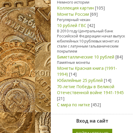
Немного истории
Коллекция картин
[105]
Монеты России
[69]
Регулярный чекан
10 рублей ГВС
[42]
В 2010 году Центральный банк
Российской Федерации начал выпуск
юбилейных 10 рублевых монет из
стали с латунным гальваническим
покрытием
Биметаллические 10 рублей
[84]
Памятные монеты
Монеты Красная книга (1991-
1994)
[14]
Юбилейные 25 рублей
[14]
70-летие Победы в Великой
Отечественной войне 1941-1945
[21]
С мира по нитке
[452]
Вход на сайт