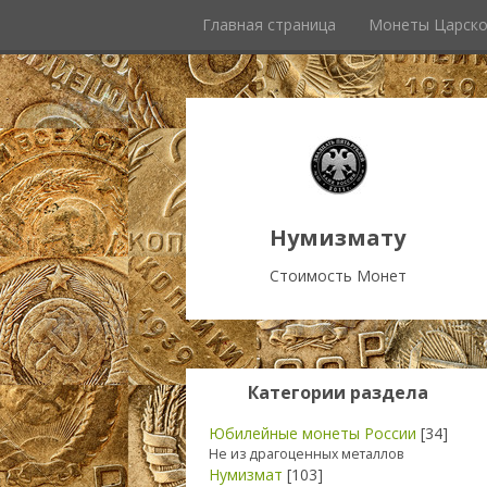
Главная страница
Монеты Царско
Нумизмату
Стоимость Монет
Категории раздела
Юбилейные монеты России
[34]
Не из драгоценных металлов
Нумизмат
[103]