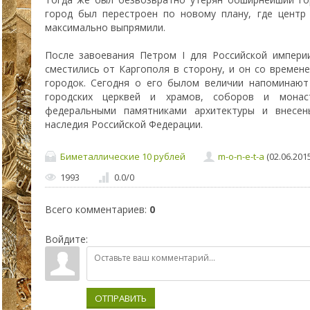
город был перестроен по новому плану, где центр
максимально выпрямили.
После завоевания Петром I для Российской импери
сместились от Каргополя в сторону, и он со времен
городок. Сегодня о его былом величии напоминают
городских церквей и храмов, соборов и монас
федеральными памятниками архитектуры и внесен
наследия Российской Федерации.
Биметаллические 10 рублей
m-o-n-e-t-a
(02.06.2015
1993
0.0
/
0
Всего комментариев
:
0
Войдите:
ОТПРАВИТЬ