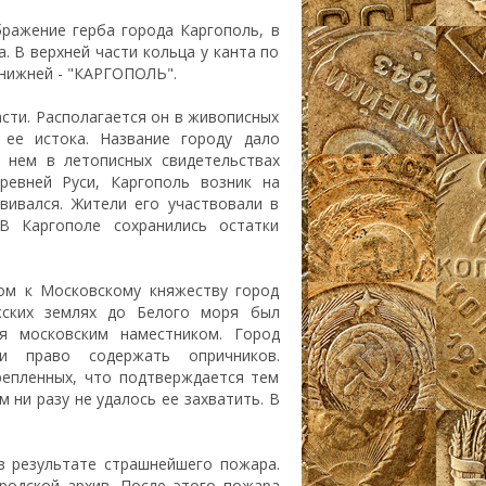
бражение герба города Каргополь, в
. В верхней части кольца у канта по
нижней - "КАРГОПОЛЬ".
сти. Располагается он в живописных
 ее истока. Название городу дало
о нем в летописных свидетельствах
ревней Руси, Каргополь возник на
вивался. Жители его участвовали в
В Каргополе сохранились остатки
ом к Московскому княжеству город
жских землях до Белого моря был
ся московским наместником. Город
и право содержать опричников.
репленных, что подтверждается тем
 ни разу не удалось ее захватить. В
в результате страшнейшего пожара.
родской архив. После этого пожара