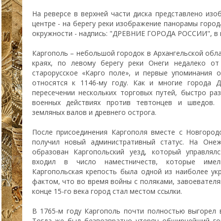
На реверсе в верхней части диска представлено изо
центре - на берегу реки изображение панорамы города
окружности - надпись: "ДРЕВНИЕ ГОРОДА РОССИИ", в 
Каргополь – небольшой городок в Архангельской обла
краях, по левому берегу реки Онеги недалеко от
старорусское «Карго поле», и первые упоминания 
относятся к 1146-му году. Как и многие города Д
пересечении нескольких торговых путей, быстро раз
военных действиях против тевтонцев и шведов. 
земляных валов и древнего острога.
После присоединения Каргополя вместе с Новгород
получил новый административный статус. На Оне
образован Каргопольский уезд, который управлял
входил в число наместничеств, которые имел
Каргопольская крепость была одной из наиболее ук
фактом, что во время войны с поляками, завоевателям
конце 15-го века город стал местом ссылки.
В 1765-м году Каргополь почти полностью выгорел 
Тогда же был безвозвратно утерян обширнейший го