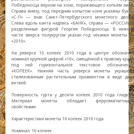
Победоносца верхом на коне, поражающего копьём змея.
Справа внизу, под передним копытом коня указаны буквы
«С-П» — знак Санкт-Петербургского монетного двора.
Слева вдоль канта надпись «БАНК», справа — «РОССИИ»,
разделенные фигурой Георгия Победоносца. В нижней
части аверса полукругом указан год чеканки монеты —
«2010».
На реверсе 10 копеек 2010 года в центре обозначен
номинал крупной цифрой «10», смещённой к правому краю,
под ней горизонтальное текстовое обозначение
«КОПЕЕК». Нижняя часть реверса монеты украшена
стилизованным растительным орнаментом в виде двух
ветвей.
Поверхность гурта у десяти копеек 2010 года гладкая.
Материал монеты обладает ферромагнитными
свойствами.
Характеристики монеты 10 копеек 2010 года
Номинал: 10 копеек